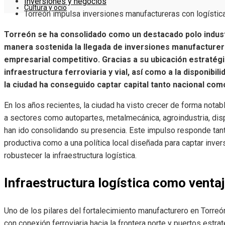
Inversiones y negocios
Cultura y ocio
Torreón impulsa inversiones manufactureras con logístic
Torreón se ha consolidado como un destacado polo indust
manera sostenida la llegada de inversiones manufactureras
empresarial competitivo. Gracias a su ubicación estratégi
infraestructura ferroviaria y vial, así como a la disponib
la ciudad ha conseguido captar capital tanto nacional como
En los años recientes, la ciudad ha visto crecer de forma notab
a sectores como autopartes, metalmecánica, agroindustria, dis
han ido consolidando su presencia. Este impulso responde tanto
productiva como a una política local diseñada para captar inver
robustecer la infraestructura logística.
Infraestructura logística como venta
Uno de los pilares del fortalecimiento manufacturero en Torreón
con conexión ferroviaria hacia la frontera norte y puertos estr