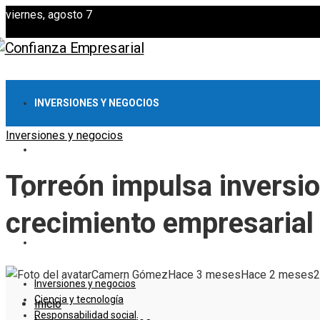
viernes, agosto 7
INVERSIONES Y NEGOCIOS
Inversiones y negocios
CIENCIA Y TECNOLOGÍA
Torreón impulsa inversi
RESPONSABILIDAD SOCIAL
crecimiento empresarial
CULTURA Y OCIO
Camern Gómez
Hace 3 meses
Hace 2 meses
2
Inversiones y negocios
Ciencia y tecnología
Inicio
Responsabilidad social