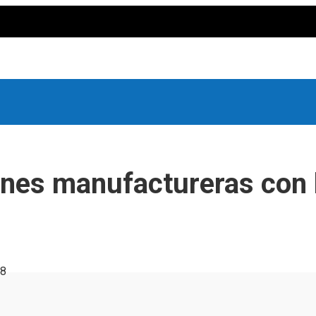
ones manufactureras con l
8