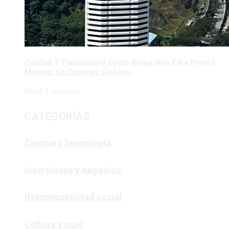
Calidad Y Trazabilidad Como Requisitos Para Pymes
Malayas En Cadenas Globales
Hace 1 semana
CATEGORÍAS
Ciencia y tecnología
Inversiones y negocios
Responsabilidad social
Cultura y ocio