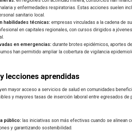
ineras:
en regiones con actividad minera, consorcios han financ
laria y enfermedades respiratorias. Estas acciones suelen inc
rsonal sanitario local.
 habilidades técnicas:
empresas vinculadas a la cadena de su
ofesional en capitales regionales, con cursos dirigidos a jóven
l.
ivadas en emergencias:
durante brotes epidémicos, aportes de
sumos han permitido ampliar la cobertura de vigilancia epidemiol
y lecciones aprendidas
yen mayor acceso a servicios de salud en comunidades benefici
ibles y mayores tasas de inserción laboral entre egresados de 
a público:
las iniciativas son más efectivas cuando se alinean c
ones y garantizando sostenibilidad.