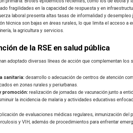
ón primaria. Brotes epidémicos recientes, como los de ébola y la
ado fragilidades en la capacidad de respuesta y en infraestructur
uerza laboral presenta altas tasas de informalidad y desempleo j
ción técnica son bajas en áreas rurales, lo que limita el acceso 
ería, la agricultura y servicios.
ción de la RSE en salud pública
an adoptado diversas líneas de acción que complementan los se
a sanitaria:
desarrollo o adecuación de centros de atención comu
cados en zonas rurales y periurbanas.
y promoción:
realización de jornadas de vacunación junto a enti
minuir la incidencia de malaria y actividades educativas enfoca
licación de evaluaciones médicas regulares, inmunización del per
rculosis y VIH, además de procedimientos para enfrentar emerg