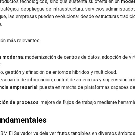
roductos tecnológicos, sino que sustenta su oferta en un
model
stratégica, despliegue de infraestructura, servicios administra
ue, las empresas pueden evolucionar desde estructuras tradicio
.
ión más relevantes:
ca moderna
: modernización de centros de datos, adopción de vir
s.
do, gestión y afinación de entornos híbridos y multicloud.
 resguardo de información, control de amenazas y supervisión co
encia empresarial
: puesta en marcha de plataformas capaces de
ación de procesos
: mejora de flujos de trabajo mediante herrami
fundamentales
GBM El Salvador ya deja ver frutos tangibles en diversos ámbito